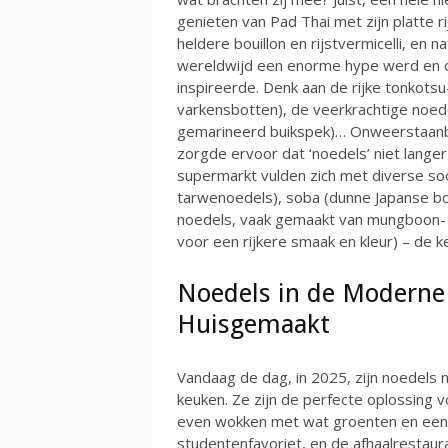
genieten van Pad Thai met zijn platte r
heldere bouillon en rijstvermicelli, en 
wereldwijd een enorme hype werd en o
inspireerde. Denk aan de rijke tonkotsu
varkensbotten), de veerkrachtige noed
gemarineerd buikspek)… Onweerstaanb
zorgde ervoor dat ‘noedels’ niet lange
supermarkt vulden zich met diverse soo
tarwenoedels), soba (dunne Japanse bo
noedels, vaak gemaakt van mungboon- 
voor een rijkere smaak en kleur) – de 
Noedels in de Moderne 
Huisgemaakt
Vandaag de dag, in 2025, zijn noedels
keuken. Ze zijn de perfecte oplossing 
even wokken met wat groenten en een sa
studentenfavoriet, en de afhaalrestaur