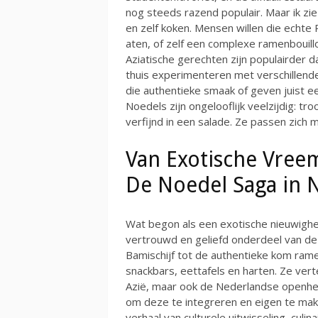
nog steeds razend populair. Maar ik zie
en zelf koken. Mensen willen die echte
aten, of zelf een complexe ramenbouil
Aziatische gerechten zijn populairder d
thuis experimenteren met verschillend
die authentieke smaak of geven juist ee
Noedels zijn ongelooflijk veelzijdig: tro
verfijnd in een salade. Ze passen zich 
Van Exotische Vreem
De Noedel Saga in 
Wat begon als een exotische nieuwigheid
vertrouwd en geliefd onderdeel van de
Bamischijf tot de authentieke kom ra
snackbars, eettafels en harten. Ze ver
Azië, maar ook de Nederlandse openhe
om deze te integreren en eigen te make
verhaal van culturele uitwisseling, culin