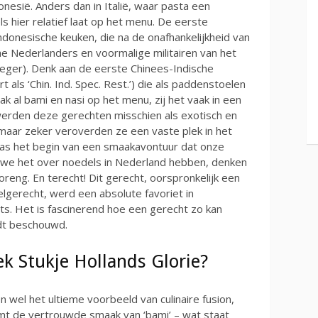
esië. Anders dan in Italië, waar pasta een
 hier relatief laat op het menu. De eerste
donesische keuken, die na de onafhankelijkheid van
e Nederlanders en voormalige militairen van het
Leger). Denk aan de eerste Chinees-Indische
t als ‘Chin. Ind. Spec. Rest.’) die als paddenstoelen
k al bami en nasi op het menu, zij het vaak in een
 werden deze gerechten misschien als exotisch en
ar zeker veroverden ze een vaste plek in het
was het begin van een smaakavontuur dat onze
s we het over noedels in Nederland hebben, denken
reng. En terecht! Dit gerecht, oorspronkelijk een
gerecht, werd een absolute favoriet in
s. Het is fascinerend hoe een gerecht zo kan
rdt beschouwd.
k Stukje Hollands Glorie?
n wel het ultieme voorbeeld van culinaire fusion,
mt de vertrouwde smaak van ‘bami’ – wat staat