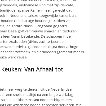
ijstnoedels, Vietnamese Pho met zijn delicate,
natuurlijk de Japanse Ramen – een gerecht dat
ok in Nederland talloze toegewijde ramenbars
-bouillon (een hartige bouillon getrokken van
els, de zachte chashu (langzaam gegaard,
aar! Deze golf van nieuwe smaken en texturen
r alleen ‘bami’ betekende. De schappen in de
rten zoals udon (dikke, zachte Japanse
ekweitnoedels), glasnoedels (bijna doorzichtige
of ander zetmeel), en eiernoedels (gemaakt met ei
keuze werd reuze!
Keuken: Van Afhaal tot
 niet meer weg te denken uit de Nederlandse
voor een snelle maaltijd na een lange werkdag –
usje, en klaar! Instant noedels blijven een
ants die Aziatische noedelgerechten serveren, zijn