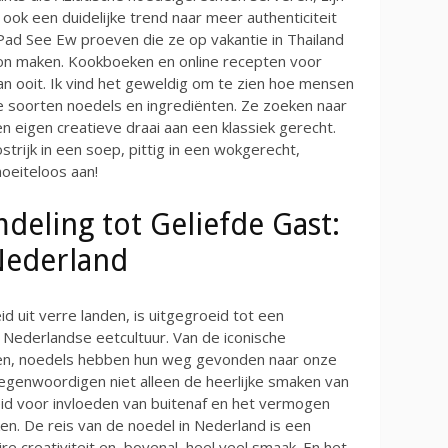
 ook een duidelijke trend naar meer authenticiteit
 Pad See Ew proeven die ze op vakantie in Thailand
lon maken. Kookboeken en online recepten voor
an ooit. Ik vind het geweldig om te zien hoe mensen
e soorten noedels en ingrediënten. Ze zoeken naar
n eigen creatieve draai aan een klassiek gerecht.
ostrijk in een soep, pittig in een wokgerecht,
moeiteloos aan!
deling tot Geliefde Gast:
Nederland
 uit verre landen, is uitgegroeid tot een
 Nederlandse eetcultuur. Van de iconische
men, noedels hebben hun weg gevonden naar onze
tegenwoordigen niet alleen de heerlijke smaken van
id voor invloeden van buitenaf en het vermogen
n. De reis van de noedel in Nederland is een
aire creativiteit en, bovenal, heel veel smaak. En het