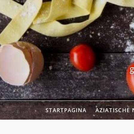
Skip
to
content
g
STARTPAGINA
AZIATISCHE