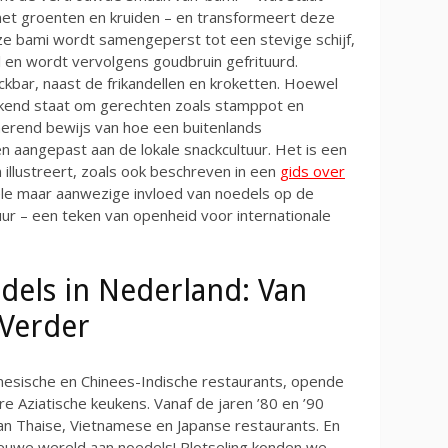
t groenten en kruiden – en transformeert deze
ze bami wordt samengeperst tot een stevige schijf,
l en wordt vervolgens goudbruin gefrituurd.
nackbar, naast de frikandellen en kroketten. Hoewel
ekend staat om gerechten zoals stamppot en
nerend bewijs van hoe een buitenlands
 aangepast aan de lokale snackcultuur. Het is een
n illustreert, zoals ook beschreven in een
gids over
ele maar aanwezige invloed van noedels op de
uur – een teken van openheid voor internationale
dels in Nederland: Van
Verder
nesische en Chinees-Indische restaurants, opende
 Aziatische keukens. Vanaf de jaren ’80 en ’90
an Thaise, Vietnamese en Japanse restaurants. En
nieuwe wereld aan noedels! Plotseling konden we