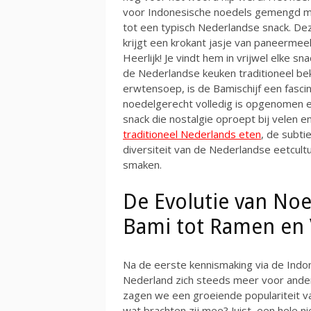
voor Indonesische noedels gemengd me
tot een typisch Nederlandse snack. De
krijgt een krokant jasje van paneermee
Heerlijk! Je vindt hem in vrijwel elke s
de Nederlandse keuken traditioneel b
erwtensoep, is de Bamischijf een fasci
noedelgerecht volledig is opgenomen en
snack die nostalgie oproept bij velen e
traditioneel Nederlands eten
, de subti
diversiteit van de Nederlandse eetcult
smaken.
De Evolutie van Noe
Bami tot Ramen en 
Na de eerste kennismaking via de Indo
Nederland zich steeds meer voor andere
zagen we een groeiende populariteit v
wat brachten zij mee? Juist, een hele 