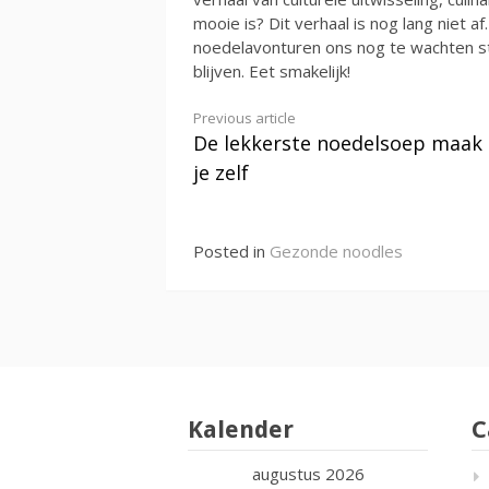
mooie is? Dit verhaal is nog lang niet 
noedelavonturen ons nog te wachten sta
blijven. Eet smakelijk!
Continue
Previous article
De lekkerste noedelsoep maak
Reading
je zelf
Posted in
Gezonde noodles
Kalender
C
augustus 2026