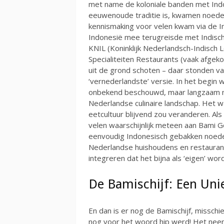
met name de koloniale banden met Indon
eeuwenoude traditie is, kwamen noedels
kennismaking voor velen kwam via de In
Indonesië mee terugreisde met Indisch
KNIL (Koninklijk Nederlandsch-Indisch 
Specialiteiten Restaurants (vaak afgekor
uit de grond schoten – daar stonden vaa
‘vernederlandste’ versie. In het begin
onbekend beschouwd, maar langzaam ma
Nederlandse culinaire landschap. Het 
eetcultuur blijvend zou veranderen. Al
velen waarschijnlijk meteen aan Bami Go
eenvoudig Indonesisch gebakken noedel
Nederlandse huishoudens en restaurant
integreren dat het bijna als ‘eigen’ wo
De Bamischijf: Een Unie
En dan is er nog de Bamischijf, misschie
nog voor het woord hip werd! Het nee