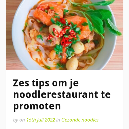
Zes tips om je
noodlerestaurant te
promoten
by
on
15th juli 2022
in
Gezonde noodles