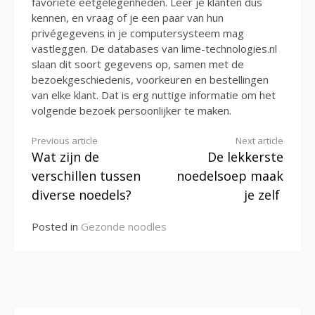
favoriete eetgelegenheden. Leer je klanten dus
kennen, en vraag of je een paar van hun
privégegevens in je computersysteem mag
vastleggen. De databases van lime-technologies.nl
slaan dit soort gegevens op, samen met de
bezoekgeschiedenis, voorkeuren en bestellingen
van elke klant. Dat is erg nuttige informatie om het
volgende bezoek persoonlijker te maken.
Continue
Previous article
Next article
Wat zijn de
De lekkerste
Reading
verschillen tussen
noedelsoep maak
diverse noedels?
je zelf
Posted in
Gezonde noodles