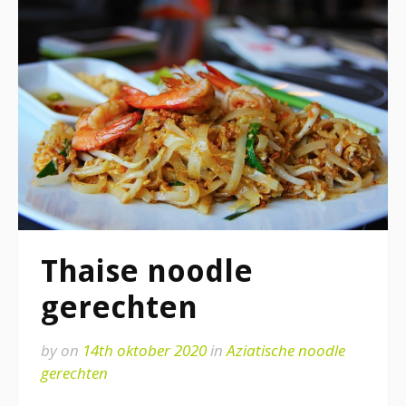
Thaise noodle
gerechten
by
on
14th oktober 2020
in
Aziatische noodle
gerechten